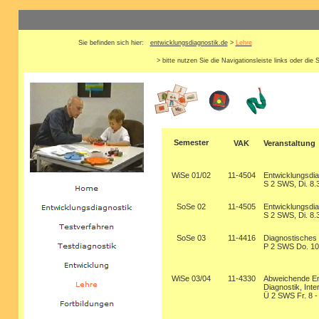
Sie befinden sich hier:
entwicklungsdiagnostik.de
>
Lehre
> bitte nutzen Sie die Navigationsleiste links oder die
Semester
VAK
Veranstaltung
WiSe 01/02
11-4504
Entwicklungsdi
S 2 SWS, Di. 8.
SoSe 02
11-4505
Entwicklungsdi
S 2 SWS, Di. 8.
SoSe 03
11-4416
Diagnostisches 
P 2 SWS Do. 10
WiSe 03/04
11-4330
Abweichende Ent
Diagnostik, Int
Ü 2 SWS Fr. 8 