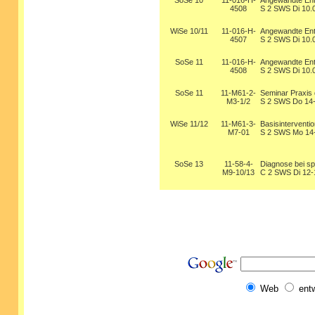
SoSe 10
11-016-H-
Angewandte Ent
4508
S 2 SWS Di 10.0
WiSe 10/11
11-016-H-
Angewandte Ent
4507
S 2 SWS Di 10.
SoSe 11
11-016-H-
Angewandte Ent
4508
S 2 SWS Di 10.
SoSe 11
11-M61-2-
Seminar Praxis 
M3-1/2
S 2 SWS Do 14-
WiSe 11/12
11-M61-3-
Basisinterventi
M7-01
S 2 SWS Mo 14
SoSe 13
11-58-4-
Diagnose bei sp
M9-10/13
C 2 SWS Di 12-
Web
ent