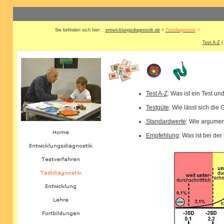
Sie befinden sich hier:
entwicklungsdiagnostik.de
>
Testdiagnostik
>
Test A-Z
|
Test A-Z
: Was ist ein Test u
Testgüte
: Wie lässt sich die
Standardwerte
: Wie argumen
Empfehlung
: Was ist bei de