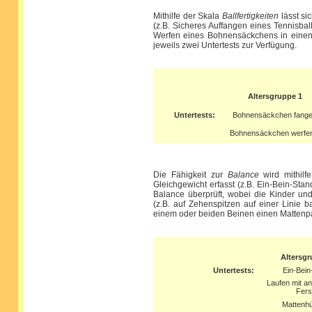
Mithilfe der Skala
Ballfertigkeiten
lässt si
(z.B. Sicheres Auffangen eines Tennisbal
Werfen eines Bohnensäckchens in einen Z
jeweils zwei Untertests zur Verfügung.
Altersgruppe 1
Untertests:
Bohnensäckchen fang
Bohnensäckchen werfe
Die Fähigkeit zur
Balance
wird mithilfe
Gleichgewicht erfasst (z.B. Ein-Bein-St
Balance überprüft, wobei die Kinder un
(z.B. auf Zehenspitzen auf einer Linie 
einem oder beiden Beinen einen Mattenpa
Altersgr
Untertests:
Ein-Bein
Laufen mit a
Fers
Mattenhü