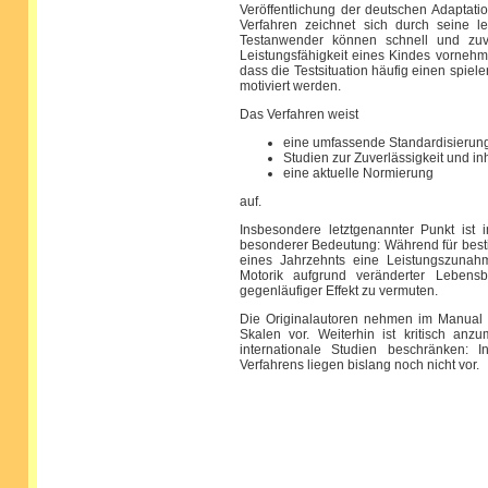
Veröffentlichung der deutschen Adaptat
Verfahren zeichnet sich durch seine
Testanwender können schnell und zuve
Leistungsfähigkeit eines Kindes vornehm
dass die Testsituation häufig einen spie
motiviert werden.
Das Verfahren weist
eine umfassende Standardisierung
Studien zur Zuverlässigkeit und inh
eine aktuelle Normierung
auf.
Insbesondere letztgenannter Punkt is
besonderer Bedeutung: Während für bestim
eines Jahrzehnts eine Leistungszunahme
Motorik aufgrund veränderter Lebens
gegenläufiger Effekt zu vermuten.
Die Originalautoren nehmen im Manual 
Skalen vor. Weiterhin ist kritisch anz
internationale Studien beschränken:
Verfahrens liegen bislang noch nicht vor.