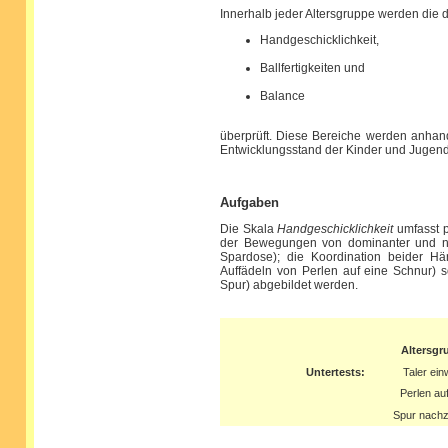
Innerhalb jeder Altersgruppe werden die
Handgeschicklichkeit,
Ballfertigkeiten und
Balance
überprüft. Diese Bereiche werden anhand 
Entwicklungsstand der Kinder und Jugend
Aufgaben
Die Skala
Handgeschicklichkeit
umfasst pr
der Bewegungen von dominanter und nic
Spardose); die Koordination beider H
Auffädeln von Perlen auf eine Schnur) 
Spur) abgebildet werden.
Altersgr
Untertests:
Taler ein
Perlen au
Spur nach