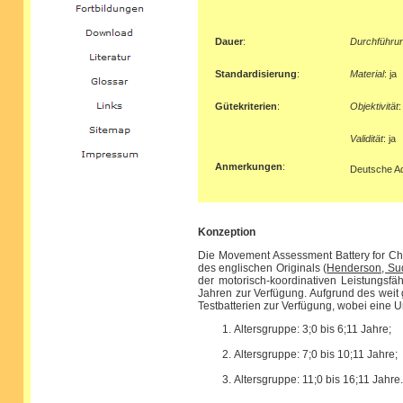
Dauer
:
Durchführu
Standardisierung
:
Material
: ja
Gütekriterien
:
Objektivität
:
Validität
: ja
Anmerkungen
:
Deutsche Ad
Konzeption
Die Movement Assessment Battery for Ch
des englischen Originals (
Henderson, Sud
der motorisch-koordinativen Leistungsfä
Jahren zur Verfügung. Aufgrund des weit 
Testbatterien zur Verfügung, wobei eine Un
Altersgruppe: 3;0 bis 6;11 Jahre;
Altersgruppe: 7;0 bis 10;11 Jahre;
Altersgruppe: 11;0 bis 16;11 Jahre.