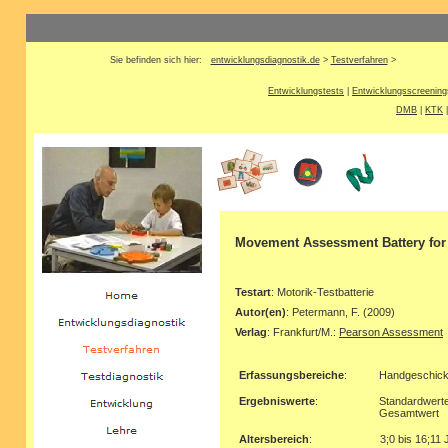
Sie befinden sich hier:
entwicklungsdiagnostik.de
>
Testverfahren
>
Entwicklungstests
|
Entwicklungsscreening
DMB
|
KTK
Movement Assessment Battery for C
Testart
: Motorik-Testbatterie
Autor(en)
: Petermann, F. (2009)
Verlag
: Frankfurt/M.:
Pearson Assessment
Erfassungsbereiche
:
Handgeschickli
Ergebniswerte
:
Standardwerte
Gesamtwert
Altersbereich
:
3;0 bis 16;11 