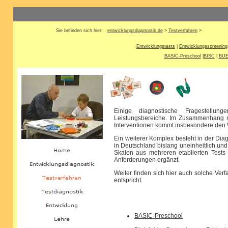
Sie befinden sich hier:
entwicklungsdiagnostik.de
>
Testverfahren
>
Entwicklungstests
|
Entwicklungsscreening
BASIC-Preschool
|
BISC
|
BUE
Einige diagnostische Fragestellunge
Leistungsbereiche. Im Zusammenhang m
Interventionen kommt insbesondere den 
Ein weiterer Komplex besteht in der Di
in Deutschland bislang uneinheitlich un
Skalen aus mehreren etablierten Tests
Anforderungen ergänzt.
Weiter finden sich hier auch solche Verf
entspricht.
BASIC-Preschool