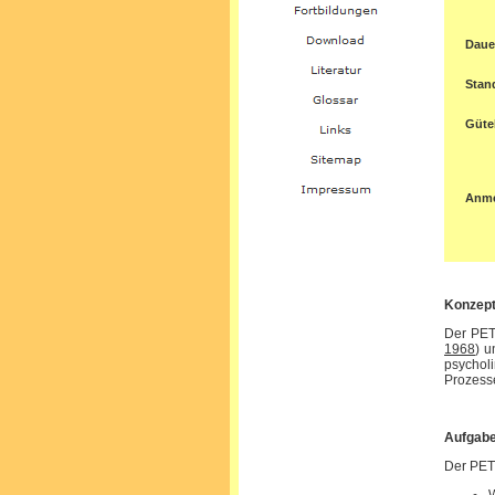
Daue
Stan
Gütek
Anm
Konzept
Der PET 
1968
) u
psychol
Prozesse
Aufgab
Der PET 