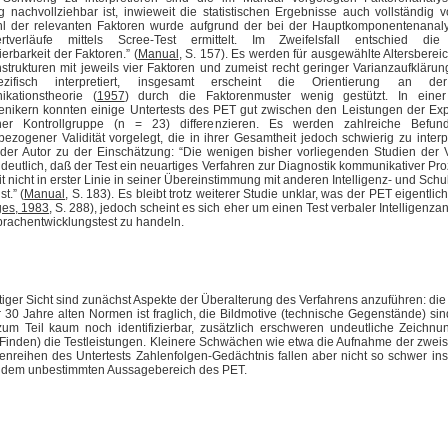
g nachvollziehbar ist, inwieweit die statistischen Ergebnisse auch vollständig 
hl der relevanten Faktoren wurde aufgrund der bei der Hauptkomponentenana
rtverläufe mittels Scree-Test ermittelt. Im Zweifelsfall entschied die
ierbarkeit der Faktoren.” (
Manual
, S. 157). Es werden für ausgewählte Altersber
strukturen mit jeweils vier Faktoren und zumeist recht geringer Varianzaufklärun
spezifisch interpretiert, insgesamt erscheint die Orientierung an d
kationstheorie (
1957
) durch die Faktorenmuster wenig gestützt. In eine
enikern konnten einige Untertests des PET gut zwischen den Leistungen der Ex
er Kontrollgruppe (n = 23) differenzieren. Es werden zahlreiche Befu
nbezogener Validität vorgelegt, die in ihrer Gesamtheit jedoch schwierig zu interp
 der Autor zu der Einschätzung: “Die wenigen bisher vorliegenden Studien der V
eutlich, daß der Test ein neuartiges Verfahren zur Diagnostik kommunikativer Pro
it nicht in erster Linie in seiner Übereinstimmung mit anderen Intelligenz- und Schu
t.” (
Manual
, S. 183). Es bleibt trotz weiterer Studie unklar, was der PET eigentlich
es, 1983
, S. 288), jedoch scheint es sich eher um einen Test verbaler Intelligenza
rachentwicklungstest zu handeln.
iger Sicht sind zunächst Aspekte der Überalterung des Verfahrens anzuführen: d
 30 Jahre alten Normen ist fraglich, die Bildmotive (technische Gegenstände) sind
zum Teil kaum noch identifizierbar, zusätzlich erschweren undeutliche Zeichn
Finden) die Testleistungen. Kleinere Schwächen wie etwa die Aufnahme der zweis
enreihen des Untertests Zahlenfolgen-Gedächtnis fallen aber nicht so schwer in
an dem unbestimmten Aussagebereich des PET.