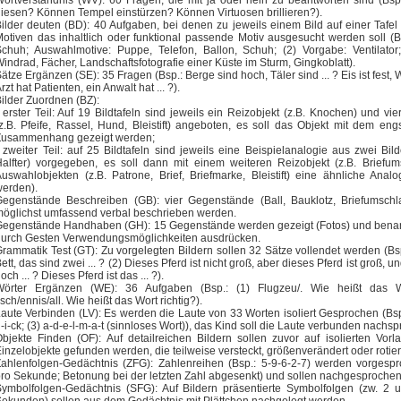
ortverständnis (WV): 60 Fragen, die mit ja oder nein zu beantworten sind (Bs
iesen? Können Tempel einstürzen? Können Virtuosen brillieren?).
ilder deuten (BD): 40 Aufgaben, bei denen zu jeweils einem Bild auf einer Tafel 
otiven das inhaltlich oder funktional passende Motiv ausgesucht werden soll (B
chuh; Auswahlmotive: Puppe, Telefon, Ballon, Schuh; (2) Vorgabe: Ventilator
indrad, Fächer, Landschaftsfotografie einer Küste im Sturm, Gingkoblatt).
ätze Ergänzen (SE): 35 Fragen (Bsp.: Berge sind hoch, Täler sind ... ? Eis ist fest, Wa
rzt hat Patienten, ein Anwalt hat ... ?).
ilder Zuordnen (BZ):
 erster Teil: Auf 19 Bildtafeln sind jeweils ein Reizobjekt (z.B. Knochen) und vi
z.B. Pfeife, Rassel, Hund, Bleistift) angeboten, es soll das Objekt mit dem eng
Zusammenhang gezeigt werden;
 zweiter Teil: auf 25 Bildtafeln sind jeweils eine Beispielanalogie aus zwei Bilde
alfter) vorgegeben, es soll dann mit einem weiteren Reizobjekt (z.B. Briefum
uswahlobjekten (z.B. Patrone, Brief, Briefmarke, Bleistift) eine ähnliche Anal
erden).
egenstände Beschreiben (GB): vier Gegenstände (Ball, Bauklotz, Briefumschl
öglichst umfassend verbal beschrieben werden.
egenstände Handhaben (GH): 15 Gegenstände werden gezeigt (Fotos) und benann
durch Gesten Verwendungsmöglichkeiten ausdrücken.
rammatik Test (GT): Zu vorgelegten Bildern sollen 32 Sätze vollendet werden (Bsp.
ett, das sind zwei ... ? (2) Dieses Pferd ist nicht groß, aber dieses Pferd ist groß, u
och ... ? Dieses Pferd ist das ... ?).
Wörter Ergänzen (WE): 36 Aufgaben (Bsp.: (1) Flugzeu/. Wie heißt das Wo
isch/ennis/all. Wie heißt das Wort richtig?).
aute Verbinden (LV): Es werden die Laute von 33 Worten isoliert Gesprochen (Bsp.
-i-ck; (3) a-d-e-l-m-a-t (sinnloses Wort)), das Kind soll die Laute verbunden nachs
bjekte Finden (OF): Auf detailreichen Bildern sollen zuvor auf isolierten Vorl
inzelobjekte gefunden werden, die teilweise versteckt, größenverändert oder rotie
ahlenfolgen-Gedächtnis (ZFG): Zahlenreihen (Bsp.: 5-9-6-2-7) werden vorgesp
ro Sekunde; Betonung bei der letzten Zahl abgesenkt) und sollen nachgesproche
ymbolfolgen-Gedächtnis (SFG): Auf Bildern präsentierte Symbolfolgen (zw. 2 