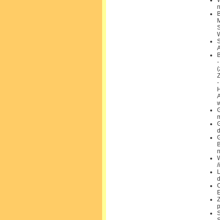
W
n
B
M
S
W
S
A
B
-
(
-
H
A
w
G
m
G
G
B
n
/
L
d
O
E
Z
p
S