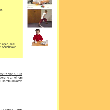
in.
rungen, seid
& Angermaier,
McCarthy & Kirk,
ntierung an einem
ie kommunikative