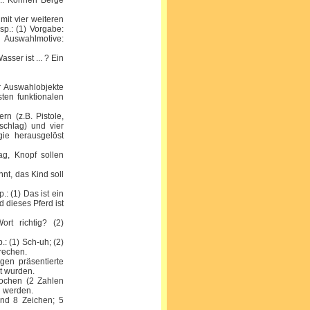
p.: Können Berge
mit vier weiteren
sp.: (1) Vorgabe:
; Auswahlmotive:
sser ist ... ? Ein
er Auswahlobjekte
sten funktionalen
rn (z.B. Pistole,
schlag) und vier
ogie herausgelöst
ag, Knopf sollen
t, das Kind soll
: (1) Das ist ein
nd dieses Pferd ist
rt richtig? (2)
: (1) Sch-uh; (2)
prechen.
agen präsentierte
rt wurden.
rochen (2 Zahlen
n werden.
und 8 Zeichen; 5