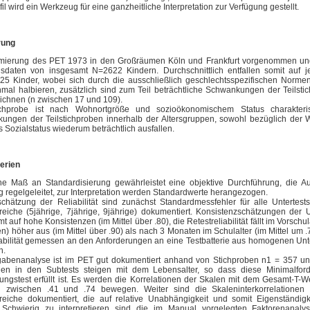
il wird ein Werkzeug für eine ganzheitliche Interpretation zur Verfügung gestellt.
rung
mierung des PET 1973 in den Großräumen Köln und Frankfurt vorgenommen und
gsdaten von insgesamt N=2622 Kindern. Durchschnittlich entfallen somit auf j
25 Kinder, wobei sich durch die ausschließlich geschlechtsspezifischen Norm
nmal halbieren, zusätzlich sind zum Teil beträchtliche Schwankungen der Teilst
ichnen (n zwischen 17 und 109).
chprobe ist nach Wohnortgröße und sozioökonomischem Status charakteris
ungen der Teilstichproben innerhalb der Altersgruppen, sowohl bezüglich der 
 Sozialstatus wiederum beträchtlich ausfallen.
terien
e Maß an Standardisierung gewährleistet eine objektive Durchführung, die Au
g regelgeleitet, zur Interpretation werden Standardwerte herangezogen.
chätzung der Reliabilität sind zunächst Standardmessfehler für alle Untertests
reiche (5jährige, 7jährige, 9jährige) dokumentiert. Konsistenzschätzungen der 
t auf hohe Konsistenzen (im Mittel über .80), die Retestreliabilität fällt im Vorschu
) höher aus (im Mittel über .90) als nach 3 Monaten im Schulalter (im Mittel um .7
abilität gemessen an den Anforderungen an eine Testbatterie aus homogenen Unte
n.
gabenanalyse ist im PET gut dokumentiert anhand von Stichproben n1 = 357 u
gen in den Subtests steigen mit dem Lebensalter, so dass diese Minimalfor
ungstest erfüllt ist. Es werden die Korrelationen der Skalen mit dem Gesamt-T-
h zwischen .41 und .74 bewegen. Weiter sind die Skaleninterkorrelationen 
ereiche dokumentiert, die auf relative Unabhängigkeit und somit Eigenständigk
 Schwierig zu interpretieren sind die im Manual vorgelegten Faktorenanaly