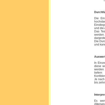
S
Durchf
Die Ein
hochstan
Einstie
und die 
Das Tes
werden.
dargestel
Die Dur
und kann
Auswer
In Einz
diese we
werde
liefer
Konfiden
Je nach 
bis zeh
Interpre
Es werd
Altersgr