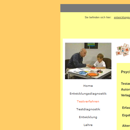
Sie befinden sich hier:
entwicklungs
Psych
Testar
Autor
Verla
Erfa
Erge
Alter