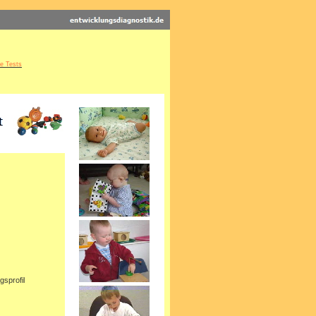
he Tests
sprofil