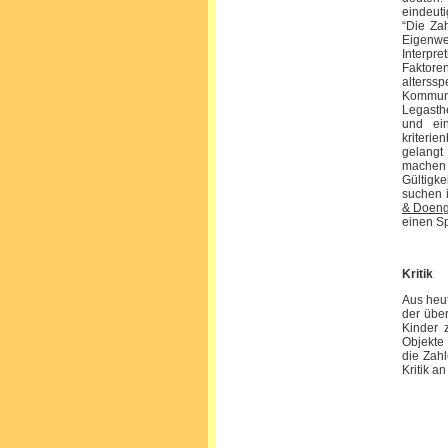
eindeuti
“Die Za
Eigenwe
Interpret
Faktoren
alters
Kommuni
Legasth
und ein
kriterie
gelangt
machen d
Gültigke
suchen is
& Doeng
einen Sp
Kritik
Aus heut
der über
Kinder 
Objekte 
die Zahl
Kritik 