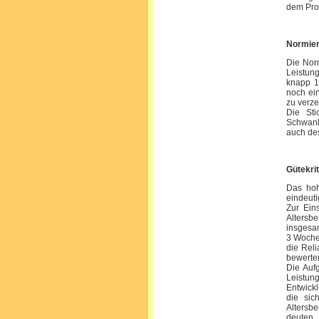
dem Prof
Normie
Die Nor
Leistun
knapp 1
noch ei
zu verze
Die Sti
Schwank
auch des
Gütekri
Das hoh
eindeuti
Zur Eins
Altersbe
insgesam
3 Wochen
die Reli
bewerte
Die Auf
Leistun
Entwickl
die sic
Altersb
deuten.