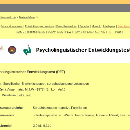
diagnostik.de
>
Testverfahren
>
Entwicklungstests
|
Entwicklungsscreenings
|
Fremdbeurteilung
|
Sprache
|
Motorik
|
Intelligenz
|
Spezifisc
BASIC-Preschool
|
BISC
|
BUEVA
|
DES
|
FEW
|
FEW-2
|
K-CAB
|
KET-KID
|
PET
|
POD-4
olinguistischer Entwicklungstest (PET)
t
: Spezifischer Entwicklungstest, sprachgebundene Leistungen
(en)
: Angermaier, M.J.W. (1977) (2., korr. Aufl.)
g
: Weinheim:
Beltz Test
ssungsbereiche
:
Sprachbezogene kognitive Funktionen
bniswerte
:
untertestspezifische T-Werte, Prozentränge; Gesamt-T-Wert; Leistung
sbereich
:
3;0 bis 9;11 J.