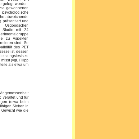
vorgelegt werden:
lyse gewonnenen
 psychologische
eiche abweichende
g präsentiert und
er Osgoodschen
r Studie mit 24
perimentalgruppe
nde zu Aspekten
retieren sind. So
alidität des PET
zesse ist, dessen
lleistungstests zu
 misst (vgl.
Filipp
nteile als etwa um
ie Angemessenheit
 veraltet und für
ungen (etwa beim
ilbigen Sieben in
s Gewicht wie die