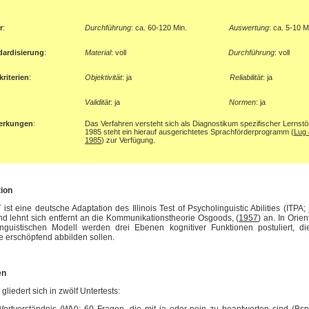
r
:
Durchführung
: ca. 60-120 Min.
Auswertung
:
ca. 5-10 M
dardisierung
:
Material
: voll
Durchführung
: voll
riterien
:
Objektivität
: ja
Reliabilität
:
ja
Validität
: ja
Normen
:
ja
erkungen
:
Das Verfahren versteht sich als Diagnostikum spezifischer Lernstö
1985 steht ein hierauf ausgerichtetes Sprachförderprogramm (
Lug 
1985
) zur Verfügung.
ion
ist eine deutsche Adaptation des Illinois Test of Psycholinguistic Abilities (ITPA;
nd lehnt sich entfernt an die Kommunikationstheorie Osgoods, (
1957
) an. In Orie
inguistischen Modell werden drei Ebenen kognitiver Funktionen postuliert, d
 erschöpfend abbilden sollen.
en
gliedert sich in zwölf Untertests: