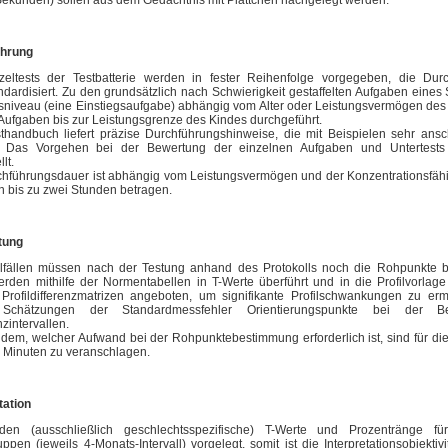
ekunden) sollen aus dem Gedächtnis mit Plättchen nachgelegt werden.
ührung
zeltests der Testbatterie werden in fester Reihenfolge vorgegeben, die Durc
dardisiert. Zu den grundsätzlich nach Schwierigkeit gestaffelten Aufgaben eines 
gsniveau (eine Einstiegsaufgabe) abhängig vom Alter oder Leistungsvermögen des
Aufgaben bis zur Leistungsgrenze des Kindes durchgeführt.
thandbuch liefert präzise Durchführungshinweise, die mit Beispielen sehr ansc
 Das Vorgehen bei der Bewertung der einzelnen Aufgaben und Untertests 
lt.
chführungsdauer ist abhängig vom Leistungsvermögen und der Konzentrationsfähi
 bis zu zwei Stunden betragen.
tung
elfällen müssen nach der Testung anhand des Protokolls noch die Rohpunkte 
rden mithilfe der Normentabellen in T-Werte überführt und in die Profilvorlag
n
Profildifferenzmatrizen angeboten, um signifikante Profilschwankungen zu erm
n Schätzungen der Standardmessfehler Orientierungspunkte bei der 
zintervallen.
dem, welcher Aufwand bei der Rohpunktebestimmung erforderlich ist, sind für di
n Minuten zu veranschlagen.
tation
en (ausschließlich geschlechtsspezifische) T-Werte und Prozentränge f
uppen (jeweils 4-Monats-Intervall) vorgelegt, somit ist die Interpretationsobjektivi