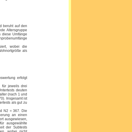
 beruht auf den
ede Altersgruppe
en diese Umfänge
ichprobenumfänge
iert, wobei die
Wohnortgröße als
swertung erfolgt
 für jeweils drei
Untertests deuten
lalter (nach 1 und
0). Insgesamt ist
rtests als gut zu
nd N2 = 367. Die
derung an einen
Wert ausgewiesen,
für ausgewählte
eit der Subtests
sen, wobei nicht