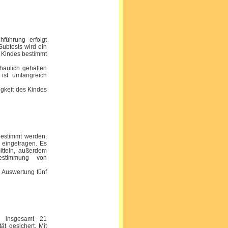
hführung erfolgt
Subtests wird ein
 Kindes bestimmt
haulich gehalten
ist umfangreich
gkeit des Kindes
bestimmt werden,
e eingetragen. Es
itteln, außerdem
Bestimmung von
e Auswertung fünf
ür insgesamt 21
tät gesichert. Mit