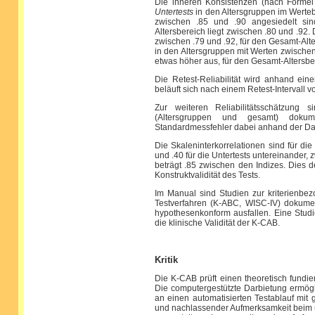
Die inneren Konsistenzen (nach Forme
Untertests
in den Altersgruppen im Werteb
zwischen .85 und .90 angesiedelt sin
Altersbereich liegt zwischen .80 und .92.
zwischen .79 und .92, für den Gesamt-Alte
in den Altersgruppen mit Werten zwische
etwas höher aus, für den Gesamt-Altersber
Die Retest-Reliabilität wird anhand ei
beläuft sich nach einem Retest-Intervall vo
Zur weiteren Reliabilitätsschätzung 
(Altersgruppen und gesamt) dokum
Standardmessfehler dabei anhand der Daten
Die Skaleninterkorrelationen sind für d
und .40 für die Untertests untereinander,
beträgt .85 zwischen den Indizes. Dies de
Konstruktvalidität des Tests.
Im Manual sind Studien zur kriterienbe
Testverfahren (K-ABC, WISC-IV) dokumen
hypothesenkonform ausfallen. Eine Studi
die klinische Validität der K-CAB.
Kritik
Die K-CAB prüft einen theoretisch fundi
Die computergestützte Darbietung ermögli
an einen automatisierten Testablauf mit ge
und nachlassender Aufmerksamkeit beim 