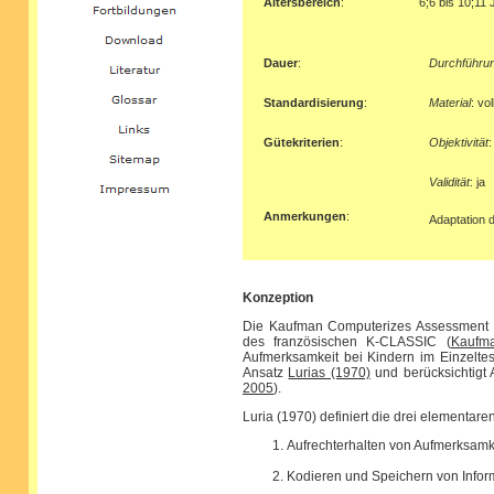
Altersbereich
:
6;6 bis 10;11 
Dauer
:
Durchführu
Standardisierung
:
Material
: vol
Gütekriterien
:
Objektivität
:
Validität
: ja
Anmerkungen
:
Adaptation 
Konzeption
Die Kaufman Computerizes Assessment B
des französischen K-CLASSIC (
Kaufm
Aufmerksamkeit bei Kindern im Einzeltes
Ansatz
Lurias (1970)
und berücksichtigt A
2005
).
Luria (1970) definiert die drei elementare
Aufrechterhalten von Aufmerksamke
Kodieren und Speichern von Infor