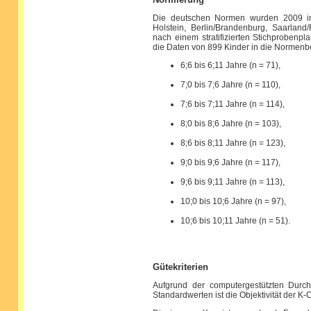
Die deutschen Normen wurden 2009 in
Holstein, Berlin/Brandenburg, Saarland
nach einem stratifizierten Stichprobenpl
die Daten von 899 Kinder in die Normenber
6;6 bis 6;11 Jahre (n = 71),
7;0 bis 7;6 Jahre (n = 110),
7;6 bis 7;11 Jahre (n = 114),
8;0 bis 8;6 Jahre (n = 103),
8;6 bis 8;11 Jahre (n = 123),
9;0 bis 9;6 Jahre (n = 117),
9;6 bis 9;11 Jahre (n = 113),
10;0 bis 10;6 Jahre (n = 97),
10;6 bis 10;11 Jahre (n = 51).
Gütekriterien
Aufgrund der computergestützten Durc
Standardwerten ist die Objektivität der K-