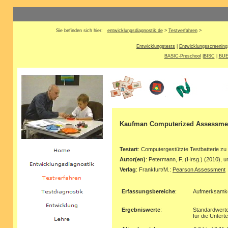
Sie befinden sich hier:
entwicklungsdiagnostik.de
>
Testverfahren
>
Entwicklungstests
|
Entwicklungsscreening
BASIC-Preschool
|
BISC
|
BUE
Kaufman Computerized Assessmen
Testart
: Computergestützte Testbatterie zu
Autor(en)
: Petermann, F. (Hrsg.) (2010), u
Verlag
: Frankfurt/M.:
Pearson Assessment
Erfassungsbereiche
:
Aufmerksamkei
Ergebniswerte
:
Standardwerte
für die Untert