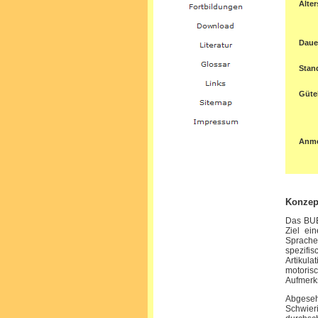
Alter
Daue
Stan
Gütek
Anm
Konzep
Das BUEV
Ziel ein
Sprache
spezifi
Artikul
motor
Aufmerk
Abgese
Schwier