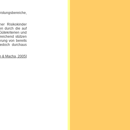
stungsbereiche,
her Risikokinder
en durch die auf
ütekriterien und
sreichend stützen
rung von bereits
jedoch durchaus
n & Macha, 2005
]