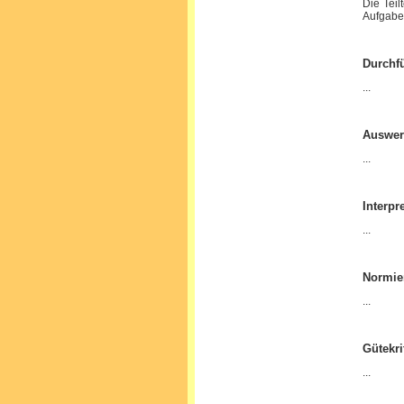
Die Teil
Aufgabe
Durchf
...
Auswer
...
Interpr
...
Normie
...
Gütekri
...