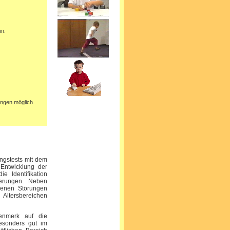
in.
ungen möglich
ungstests mit dem
r Entwicklung der
e Identifikation
ierungen. Neben
ebenen Störungen
ersbereichen
enmerk auf die
besonders gut im