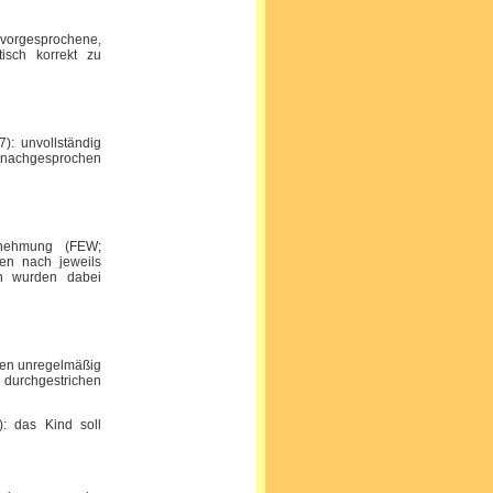
 vorgesprochene,
isch korrekt zu
): unvollständig
t) nachgesprochen
hrnehmung (FEW;
en nach jeweils
en wurden dabei
eihen unregelmäßig
n durchgestrichen
): das Kind soll