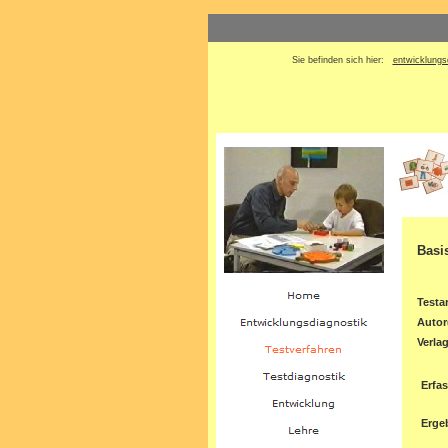
Sie befinden sich hier:
entwicklungs
Basi
Testar
Autor
Verla
Erfa
Erge