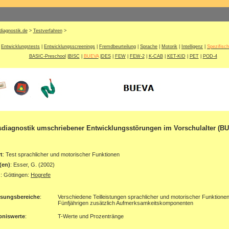
diagnostik.de
>
Testverfahren
>
Entwicklungstests
|
Entwicklungsscreenings
|
Fremdbeurteilung
|
Sprache
|
Motorik
|
Intelligenz
|
Spezifisc
BASIC-Preschool
|
BISC
|
BUEVA
|
DES
|
FEW
|
FEW-2
|
K-CAB
|
KET-KID
|
PET
|
POD-4
sdiagnostik umschriebener Entwicklungsstörungen im Vorschulalter (B
t
: Test sprachlicher und motorischer Funktionen
(en)
: Esser, G. (2002)
g
: Göttingen:
Hogrefe
ssungsbereiche
:
Verschiedene Teilleistungen sprachlicher und motorischer Funktionen
Fünfjährigen zusätzlich Aufmerksamkeitskomponenten
bniswerte
:
T-Werte und Prozentränge