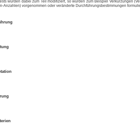
tests wurden dabei zum Teil modifiziert, so wurden zum Beispiel Verkürzungen (V
n-Anzahlen) vorgenommen oder veränderte Durchführungsbestimmungen formulie
ührung
tung
etation
rung
terien