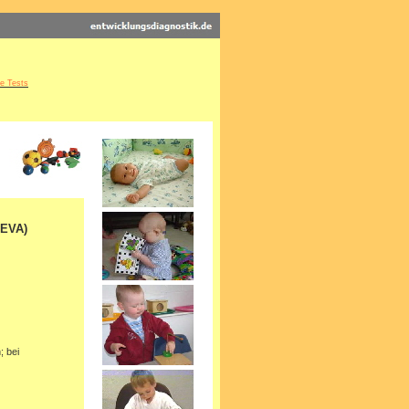
he Tests
UEVA)
; bei