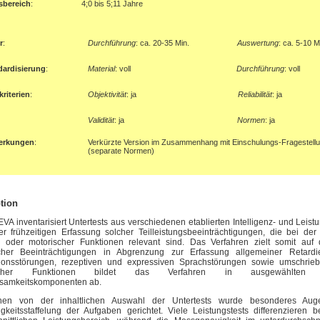
sbereich
:
4;0 bis 5;11 Jahre
r
:
Durchführung
: ca. 20-35 Min.
Auswertung
:
ca. 5-10 M
dardisierung
:
Material
: voll
Durchführung
: voll
riterien
:
Objektivität
: ja
Reliabilität
:
ja
Validität
: ja
Normen
:
ja
erkungen
:
Verkürzte Version im Zusammenhang mit Einschulungs-Fragestell
(separate Normen)
tion
A inventarisiert Untertests aus verschiedenen etablierten Intelligenz- und Leist
er frühzeitigen Erfassung solcher Teilleistungsbeeinträchtigungen, die bei de
 oder motorischer Funktionen relevant sind. Das Verfahren zielt somit auf di
scher Beeinträchtigungen in Abgrenzung zur Erfassung allgemeiner Retard
ationsstörungen, rezeptiven und expressiven Sprachstörungen sowie umschri
ischer Funktionen bildet das Verfahren in ausgewählten Alt
samkeitskomponenten ab.
hen von der inhaltlichen Auswahl der Untertests wurde besonderes Aug
igkeitsstaffelung der Aufgaben gerichtet. Viele Leistungstests differenzieren 