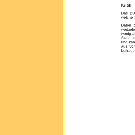
Kritik
Das BUE
welche m
Dabei b
weitgeh
wenig a
Skalenke
und kan
aus Vor
beitrage