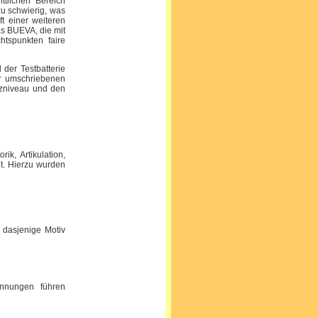
ttlichen Bereich
zu schwierig, was
t einer weiteren
as BUEVA, die mit
htspunkten faire
der Testbatterie
ner umschriebenen
nzniveau und den
ik, Artikulation,
it. Hierzu wurden
 dasjenige Motiv
nnungen führen