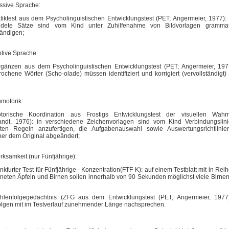
ssive Sprache:
iktest aus dem Psycholinguistischen Entwicklungstest (PET; Angermeier, 1977):
ndete Sätze sind vom Kind unter Zuhilfenahme von Bildvorlagen grammat
tändigen;
tive Sprache:
rgänzen aus dem Psycholinguistischen Entwicklungstest (PET; Angermeier, 1977
ochene Wörter (Scho-olade) müssen identifiziert und korrigiert (vervollständig
motorik:
torische Koordination aus Frostigs Entwicklungstest der visuellen Wa
ndt, 1976): in verschiedene Zeichenvorlagen sind vom Kind Verbindungslini
ten Regeln anzufertigen, die Aufgabenauswahl sowie Auswertungsrichtlini
er dem Original abgeändert;
rksamkeit (nur Fünfjährige):
ankfurter Test für Fünfjährige - Konzentration(FTF-K): auf einem Testblatt mit in R
eten Äpfeln und Birnen sollen innerhalb von 90 Sekunden möglichst viele Birne
ahlenfolgegedächtnis (ZFG aus dem Entwicklungstest (PET; Angermeier, 1977
olgen mit im Testverlauf zunehmender Länge nachsprechen.