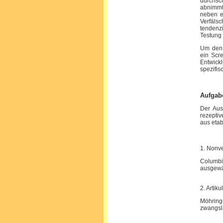
durchsc
abnimmt.
neben e
Verfälsc
tendenz
Testung
Um den 
ein Scre
Entwick
spezifis
Aufgab
Der Auss
rezeptiv
aus etab
1. Nonve
Columbi
ausgewäh
2. Artiku
Möhrin
zwangslä