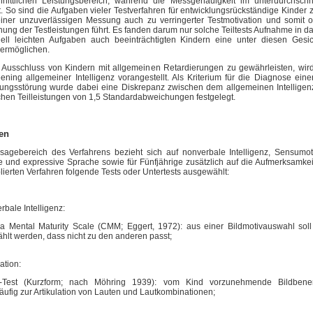
hnittlichen Leistungsbereich, während die Messgenauigkeit im unterdurchschni
 So sind die Aufgaben vieler Testverfahren für entwicklungsrückständige Kinder 
iner unzuverlässigen Messung auch zu verringerter Testmotivation und somit of
hung der Testleistungen führt. Es fanden darum nur solche Teiltests Aufnahme in d
iell leichten Aufgaben auch beeinträchtigten Kindern eine unter diesen Gesic
 ermöglichen.
Ausschluss von Kindern mit allgemeinen Retardierungen zu gewährleisten, wird 
ening allgemeiner Intelligenz vorangestellt. Als Kriterium für die Diagnose ei
lungsstörung wurde dabei eine Diskrepanz zwischen dem allgemeinen Intellige
chen Teilleistungen von 1,5 Standardabweichungen festgelegt.
en
agebereich des Verfahrens bezieht sich auf nonverbale Intelligenz, Sensumotor
e und expressive Sprache sowie für Fünfjährige zusätzlich auf die Aufmerksamke
lierten Verfahren folgende Tests oder Untertests ausgewählt:
rbale Intelligenz:
a Mental Maturity Scale (CMM; Eggert, 1972): aus einer Bildmotivauswahl soll
lt werden, dass nicht zu den anderen passt;
lation:
g-Test (Kurzform; nach Möhring 1939): vom Kind vorzunehmende Bildbene
ufig zur Artikulation von Lauten und Lautkombinationen;