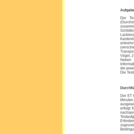
Aufgab
Der Tes
(Durchm
zusamme
Schildkr
Lackieru
Kantenl
entnehm
(verschi
Transpor
Vögel, 2
Neben d
Informat
die jewe
Die Test
Durchf
Der ET 6
Minuten 
ausgewä
erfolgt 
nachspr
Testauf
Erforde
zugrunde
Bedingun