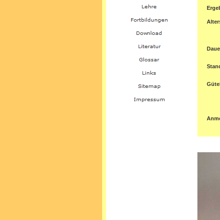
Erge
Alter
Daue
Stan
Gütek
Anm