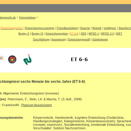
diagnostik.de
>
Testverfahren
>
Entwicklungstests
|
Entwicklungsscreenings
|
Fremdbeurteilung
|
Sprache
|
Motorik
|
Intelligenz
|
Spezifisc
Bayley II
|
Bayley III
|
Entwicklungsgitter
|
ET 6-6
|
GES
|
MFED 1
|
MFED 2-3
|
WET
Durchführung
|
Auswertung
|
Entwicklungsprofil
|
Gütekriterien
cklungstest sechs Monate bis sechs Jahre (ET 6-6)
t
: Allgemeiner Entwicklungstest (Inventar)
(en)
: Petermann, F., Stein, I.A. & Macha, T. (3. Aufl., 2008)
g
: Frankfurt/M.:
Pearson Assessment
ssungsbereiche
:
Körpermotorik, Handmotorik, kognitive Entwicklung (Gedächtnis,
Handlungsstrategien, Kategorisieren, Körperbewusstsein); Sprachen
(rezeptiv, expressiv), Sozialentwicklung, emotionale Entwicklung; zus
Vorschulalter: Subtest Nachzeichnen.