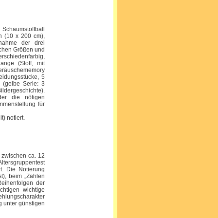
 Schaumstoffball
n (10 x 200 cm),
ufnahme der drei
lichen Größen und
erschiedenfarbig,
nge (Stoff, mit
Geräuschememory
leidungsstücke, 5
n (gelbe Serie: 3
Bildergeschichte).
der die nötigen
ammenstellung für
) notiert.
r zwischen ca. 12
 Altersgruppentest
t. Die Notierung
st), beim „Zahlen
Reihenfolgen der
chtigen wichtige
hlungscharakter
g unter günstigen