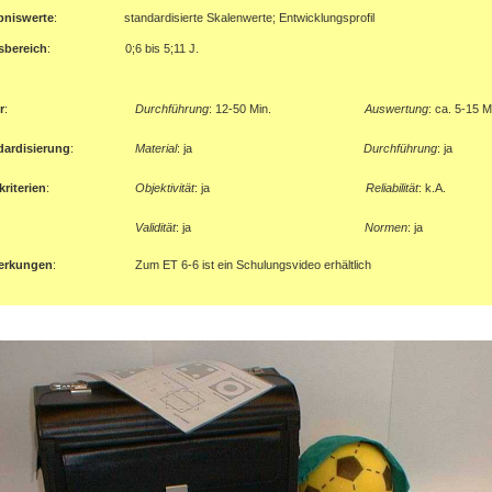
bniswerte
:
standardisierte Skalenwerte; Entwicklungsprofil
sbereich
:
0;6 bis 5;11 J.
r
:
Durchführung
: 12-50 Min.
Auswertung
:
ca. 5-15 M
dardisierung
:
Material
: ja
Durchführung
: ja
riterien
:
Objektivität
: ja
Reliabilität
:
k.A.
Validität
: ja
Normen
:
ja
erkungen
:
Zum ET 6-6 ist ein Schulungsvideo erhältlich