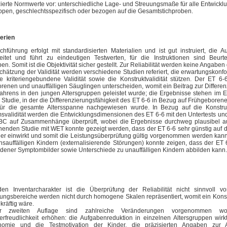
zierte Normwerte vor: unterschiedliche Lage- und Streuungsmaße für alle Entwick
ppen, geschlechtsspezifisch oder bezogen auf die Gesamtstichproben.
terien
hführung erfolgt mit standardisierten Materialien und ist gut instruiert, die A
leitet und führt zu eindeutigen Testwerten, für die Instruktionen sind Beurte
n. Somit ist die Objektivität sicher gestellt. Zur Reliabilität werden keine Angabe
chätzung der Validität werden verschiedene Studien referiert, die erwartungskonf
ie kriteriengebundene Validität sowie die Konstruktvalidität stützen. Der ET 6
renen und unauffälligen Säuglingen unterscheiden, womit ein Beitrag zur Differen
ahrens in den jungen Altersgruppen geleistet wurde; die Ergebnisse stehen im E
 Studie, in der die Differenzierungsfähigkeit des ET 6-6 in Bezug auf Frühgeborene
für die gesamte Altersspanne nachgewiesen wurde. In Bezug auf die Konstru
umsvalidität werden die Entwicklungsdimensionen des ET 6-6 mit den Untertests 
BC auf Zusammenhänge überprüft, wobei die Ergebnisse durchweg plausibel aus
henden Studie mit WET konnte gezeigt werden, dass der ET 6-6 sehr günstig auf d
er einwirkt und somit die Leistungsüberprüfung gültig vorgenommen werden kann
nsauffälligen Kindern (externalisierende Störungen) konnte zeigen, dass der ET
dener Symptombilder sowie Unterschiede zu unauffälligen Kindern abbilden kann.
en Inventarcharakter ist die Überprüfung der Reliabilität nicht sinnvoll 
lungsbereiche werden nicht durch homogene Skalen repräsentiert, womit ein Kon
räftig wäre.
r zweiten Auflage sind zahlreiche Veränderungen vorgenommen wo
rfreudlichkeit erhöhen: die Aufgabenreduktion in einzelnen Altersgruppen wirkt
nomie und die Testmotivation der Kinder, die präzisierten Angaben zur