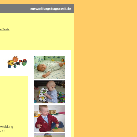
he Tests
twicklung
. im