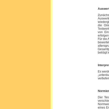
Auswer
Zunächs
Auswertu
wiedergi
die Ori
Testwer
von Ein
erfolgen
Für die
bewert
altersg
Gesamtp
beträgt 
Interpre
Es werde
„unterdu
vertiefe
Normie
Der Tes
verschi
Normwert
eines En