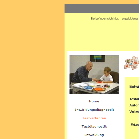
Sie befinden sich hier:
entwicklungs
Entwi
Testar
Autor
Verla
Erfa