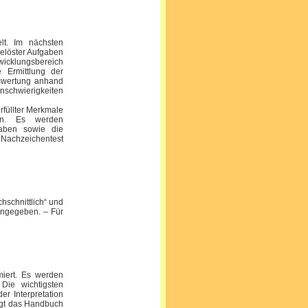
lt. Im nächsten
gelöster Aufgaben
twicklungsbereich
e Ermittlung der
uswertung anhand
nschwierigkeiten
füllter Merkmale
en. Es werden
gaben sowie die
 Nachzeichentest
hschnittlich“ und
 angegeben. – Für
iert. Es werden
Die wichtigsten
er Interpretation
legt das Handbuch