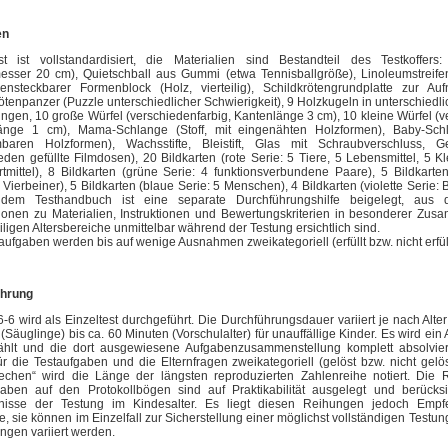
en
t ist vollstandardisiert, die Materialien sind Bestandteil des Testkoffers:
esser 20 cm), Quietschball aus Gummi (etwa Tennisballgröße), Linoleumstreife
nsteckbarer Formenblock (Holz, vierteilig), Schildkrötengrundplatte zur A
ötenpanzer (Puzzle unterschiedlicher Schwierigkeit), 9 Holzkugeln in unterschied
ngen, 10 große Würfel (verschiedenfarbig, Kantenlänge 3 cm), 10 kleine Würfel (v
änge 1 cm), Mama-Schlange (Stoff, mit eingenähten Holzformen), Baby-Schla
baren Holzformen), Wachsstifte, Bleistift, Glas mit Schraubverschluss, 
eden gefüllte Filmdosen), 20 Bildkarten (rote Serie: 5 Tiere, 5 Lebensmittel, 5 K
tmittel), 8 Bildkarten (grüne Serie: 4 funktionsverbundene Paare), 5 Bildkarte
 Vierbeiner), 5 Bildkarten (blaue Serie: 5 Menschen), 4 Bildkarten (violette Serie: 
em Testhandbuch ist eine separate Durchführungshilfe beigelegt, aus 
ionen zu Materialien, Instruktionen und Bewertungskriterien in besonderer Zus
iligen Altersbereiche unmittelbar während der Testung ersichtlich sind.
aufgaben werden bis auf wenige Ausnahmen zweikategoriell (erfüllt bzw. nicht erfüllt
ührung
-6 wird als Einzeltest durchgeführt. Die Durchführungsdauer variiert je nach Alte
(Säuglinge) bis ca. 60 Minuten (Vorschulalter) für unauffällige Kinder. Es wird ein
hlt und die dort ausgewiesene Aufgabenzusammenstellung komplett absolvier
für die Testaufgaben und die Elternfragen zweikategoriell (gelöst bzw. nicht gelö
echen“ wird die Länge der längsten reproduzierten Zahlenreihe notiert. Die 
gaben auf den Protokollbögen sind auf Praktikabilität ausgelegt und berücksi
rnisse der Testung im Kindesalter. Es liegt diesen Reihungen jedoch Empfe
, sie können im Einzelfall zur Sicherstellung einer möglichst vollständigen Testun
gen variiert werden.