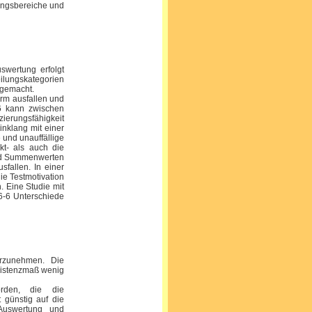
lungsbereiche und
uswertung erfolgt
ilungskategorien
n gemacht.
orm ausfallen und
-6 kann zwischen
zierungsfähigkeit
inklang mit einer
 und unauffällige
kt- als auch die
und Summenwerten
fallen. In einer
ie Testmotivation
. Eine Studie mit
 6-6 Unterschiede
vorzunehmen. Die
sistenzmaß wenig
rden, die die
 günstig auf die
 Auswertung und