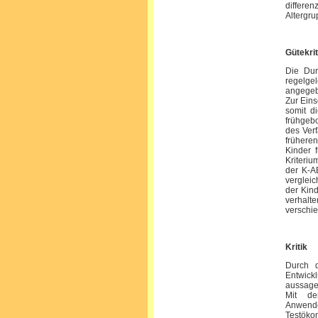
differen
Altergru
Gütekri
Die Durc
regelge
angegebe
Zur Eins
somit d
frühgebo
des Verf
früheren
Kinder 
Kriteri
der K-A
vergleic
der Kind
verhalte
verschie
Kritik
Durch d
Entwick
aussagek
Mit de
Anwende
Testöko