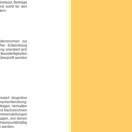
 befasst, Beiträge
nd somit für den
ern.
Altersnormen zur
cher Entwicklung
g orientiert sich
asisfertigkeiten
 Überprüft werden
edert (kognitive
rachentwicklung:
ltrigen, Verhalten
test Nachzeichnen
ammenstellungen
ragen, von denen
schwerpunktmäßig
n werden.