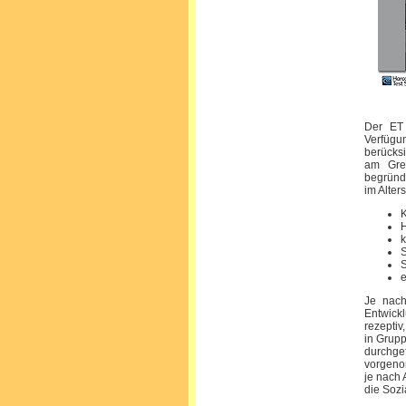
Der ET 
Verfügu
berücksi
am Gren
begründe
im Alter
K
k
S
S
e
Je nach
Entwick
rezeptiv
in Grupp
durchge
vorgeno
je nach
die Sozi