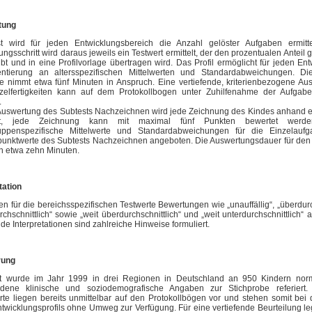
tung
t wird für jeden Entwicklungsbereich die Anzahl gelöster Aufgaben ermitte
ngsschritt wird daraus jeweils ein Testwert ermittelt, der den prozentualen Anteil 
bt und in eine Profilvorlage übertragen wird. Das Profil ermöglicht für jeden En
entierung an altersspezifischen Mittelwerten und Standardabweichungen. Di
te nimmt etwa fünf Minuten in Anspruch. Eine vertiefende, kriterienbezogene A
zelfertigkeiten kann auf dem Protokollbogen unter Zuhilfenahme der Aufgabe
.
 Auswertung des Subtests Nachzeichnen wird jede Zeichnung des Kindes anhand er
et, jede Zeichnung kann mit maximal fünf Punkten bewertet werd
ruppenspezifische Mittelwerte und Standardabweichungen für die Einzelauf
unktwerte des Subtests Nachzeichnen angeboten. Die Auswertungsdauer für den
in etwa zehn Minuten.
tation
n für die bereichsspezifischen Testwerte Bewertungen wie „unauffällig“, „überdurc
rchschnittlich“ sowie „weit überdurchschnittlich“ und „weit unterdurchschnittlich“
nde Interpretationen sind zahlreiche Hinweise formuliert.
rung
t wurde im Jahr 1999 in drei Regionen in Deutschland an 950 Kindern norm
edene klinische und soziodemografische Angaben zur Stichprobe referiert. 
e liegen bereits unmittelbar auf den Protokollbögen vor und stehen somit bei d
twicklungsprofils ohne Umweg zur Verfügung. Für eine vertiefende Beurteilung 