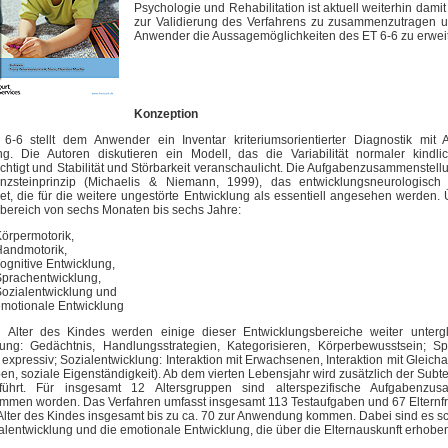
Psychologie und Rehabilitation ist aktuell weiterhin damit
zur Validierung des Verfahrens zu zusammenzutragen u
Anwender die Aussagemöglichkeiten des ET 6-6 zu erweit
Konzeption
6-6 stellt dem Anwender ein Inventar kriteriumsorientierter Diagnostik mit 
ng. Die Autoren diskutieren ein Modell, das die Variabilität normaler kindli
chtigt und Stabilität und Störbarkeit veranschaulicht. Die Aufgabenzusammenstellun
zsteinprinzip (Michaelis & Niemann, 1999), das entwicklungsneurologisch B
t, die für die weitere ungestörte Entwicklung als essentiell angesehen werden.
sbereich von sechs Monaten bis sechs Jahre:
örpermotorik,
Handmotorik,
ognitive Entwicklung,
prachentwicklung,
ozialentwicklung und
motionale Entwicklung
 Alter des Kindes werden einige dieser Entwicklungsbereiche weiter untergli
lung: Gedächtnis, Handlungsstrategien, Kategorisieren, Körperbewusstsein; Sp
, expressiv; Sozialentwicklung: Interaktion mit Erwachsenen, Interaktion mit Gleicha
en, soziale Eigenständigkeit). Ab dem vierten Lebensjahr wird zusätzlich der Sub
führt. Für insgesamt 12 Altersgruppen sind alterspezifische Aufgabenzus
mmen worden. Das Verfahren umfasst insgesamt 113 Testaufgaben und 67 Elternf
 Alter des Kindes insgesamt bis zu ca. 70 zur Anwendung kommen. Dabei sind es 
alentwicklung und die emotionale Entwicklung, die über die Elternauskunft erhobe