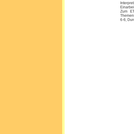
Interpr
Einarbei
Zum ET 
Themenka
6-6; Dur