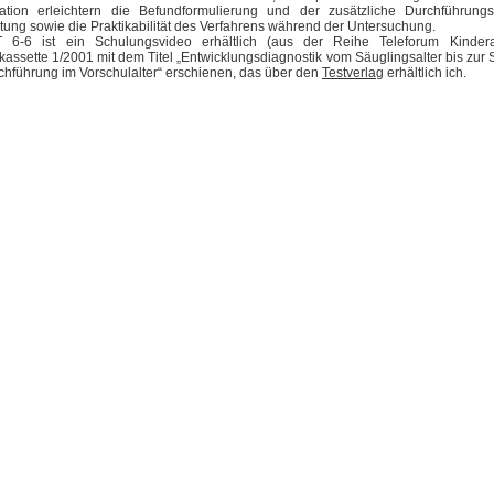
etation erleichtern die Befundformulierung und der zusätzliche Durchführungs
tung sowie die Praktikabilität des Verfahrens während der Untersuchung.
6-6 ist ein Schulungsvideo erhältlich (aus der Reihe Teleforum Kinderar
ssette 1/2001 mit dem Titel „Entwicklungsdiagnostik vom Säuglingsalter bis zur S
chführung im Vorschulalter“ erschienen, das über den
Testverlag
erhältlich ich.