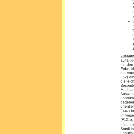
Zusamm
auffäll
mit den
Entwick
die vor
F62) ei
die leic
Besonde
Matthi
Auswahl
unprobl
gegeben
orientie
(nach i
im wese
(F12: p
i
hätten, 
Somit i
unauffä