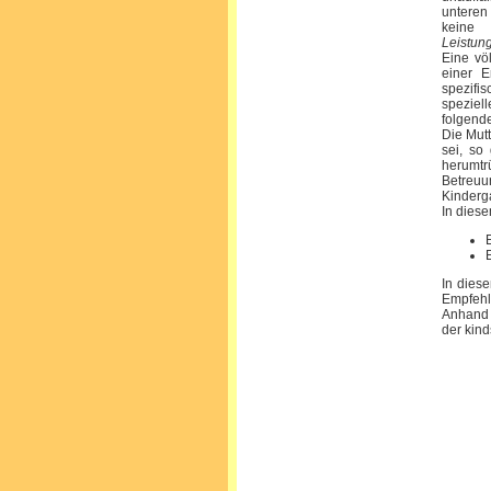
unteren 
keine 
Leistun
Eine völ
einer E
spezifi
speziel
folgend
Die Mutt
sei, so
herumt
Betreuu
Kinderg
In diese
In dies
Empfehl
Anhand 
der kin