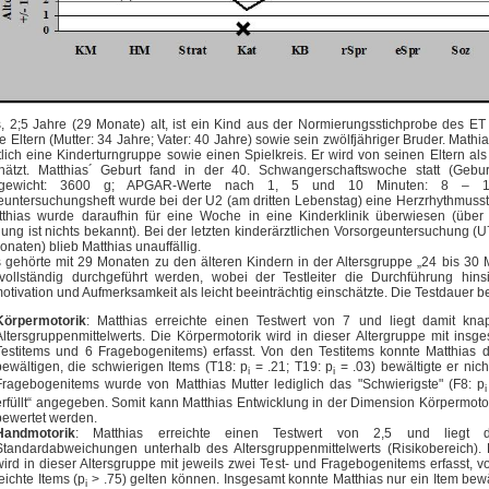
s, 2;5 Jahre (29 Monate) alt, ist ein Kind aus der Normierungsstichprobe des ET
e Eltern (Mutter: 34 Jahre; Vater: 40 Jahre) sowie sein zwölfjähriger Bruder. Math
lich eine Kinderturngruppe sowie einen Spielkreis. Er wird von seinen Eltern al
hätzt. Matthias´ Geburt fand in der 40. Schwangerschaftswoche statt (Gebu
sgewicht: 3600 g; APGAR-Werte nach 1, 5 und 10 Minuten: 8 – 1
euntersuchungsheft wurde bei der U2 (am dritten Lebenstag) eine Herzrhythmusstö
thias wurde daraufhin für eine Woche in eine Kinderklinik überwiesen (über d
ng ist nichts bekannt). Bei der letzten kinderärztlichen Vorsorgeuntersuchung (U7
naten) blieb Matthias unauffällig.
s gehörte mit 29 Monaten zu den älteren Kindern in der Altersgruppe „24 bis 30 
vollständig durchgeführt werden, wobei der Testleiter die Durchführung hinsic
otivation und Aufmerksamkeit als leicht beeinträchtig einschätzte. Die Testdauer b
Körpermotorik
: Matthias erreichte einen Testwert von 7 und liegt damit kn
Altersgruppenmittelwerts. Die Körpermotorik wird in dieser Altergruppe mit insg
Testitems und 6 Fragebogenitems) erfasst. Von den Testitems konnte Matthias d
bewältigen, die schwierigen Items (T18: p
= .21; T19: p
= .03) bewältigte er nic
i
i
Fragebogenitems wurde von Matthias Mutter lediglich das "Schwierigste" (F8: p
i
erfüllt“ angegeben. Somit kann Matthias Entwicklung in der Dimension Körpermotori
bewertet werden.
Handmotorik
: Matthias erreichte einen Testwert von 2,5 und liegt 
Standardabweichungen unterhalb des Altersgruppenmittelwerts (Risikobereich).
wird in dieser Altersgruppe mit jeweils zwei Test- und Fragebogenitems erfasst, v
leichte Items (p
> .75) gelten können. Insgesamt konnte Matthias nur ein Item bew
i