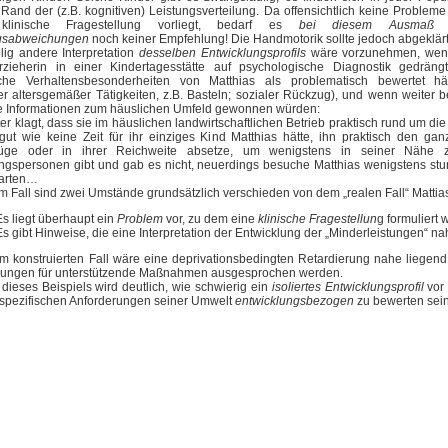
Rand der (z.B. kognitiven) Leistungsverteilung. Da offensichtlich keine Probleme
klinische Fragestellung vorliegt, bedarf es
bei diesem Ausmaß d
gsabweichungen
noch keiner Empfehlung! Die Handmotorik sollte jedoch abgeklär
lig andere Interpretation
desselben Entwicklungsprofils
wäre vorzunehmen, wenn
rzieherin in einer Kindertagesstätte auf psychologische Diagnostik gedrängt
sche Verhaltensbesonderheiten von Matthias als problematisch bewertet hä
ler altersgemäßer Tätigkeiten, z.B. Basteln; sozialer Rückzug), und wenn weiter
e Informationen zum häuslichen Umfeld gewonnen würden:
er klagt, dass sie im häuslichen landwirtschaftlichen Betrieb praktisch rund um di
 gut wie keine Zeit für ihr einziges Kind Matthias hätte, ihn praktisch den ga
rüge oder in ihrer Reichweite absetze, um wenigstens in seiner Nähe 
ngspersonen gibt und gab es nicht, neuerdings besuche Matthias wenigstens st
arten…
m Fall sind zwei Umstände grundsätzlich verschieden von dem „realen Fall“ Mattia
Es liegt überhaupt ein
Problem
vor, zu dem eine
klinische Fragestellun
g formuliert
Es gibt Hinweise, die eine Interpretation der Entwicklung der „Minderleistungen“ na
em konstruierten Fall wäre eine deprivationsbedingten Retardierung nahe liegen
ungen für unterstützende Maßnahmen ausgesprochen werden.
dieses Beispiels wird deutlich, wie schwierig ein
isoliertes Entwicklungsprofil
vor
dspezifischen Anforderungen seiner Umwelt
entwicklungsbezogen
zu bewerten sein