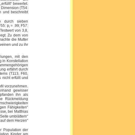
rfüllt“ bewertet.
r Dimension (T54:
h und beschreibt
pe durch sieben
F55: p
= .99; F57:
i
Testwert von 3,8,
iegt. Zu dem von
machte die Mutter
weinen und zu ihr
lungen, mit den
 in Konstellation
usammengehörigen
ng erfährt durch
Items (T113, F60,
nicht erfüllt und
ofil vorzunehmen.
anhand gewisser
mpfanden ihn als
che Rückmeldung
mschwierigkeiten
digen Fähigkeiten“
asse, bei Matthias
Seite umblättern“
s auf dem Herzen“
er Population der
ulation Kinder am