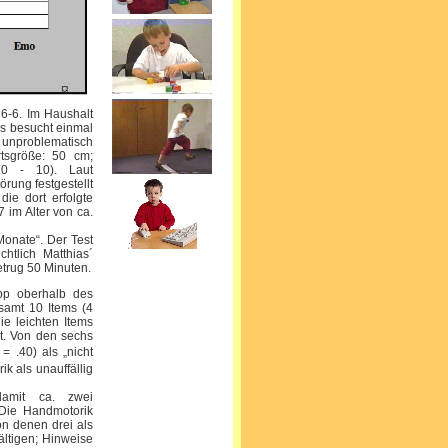
 6-6. Im Haushalt
ias besucht einmal
s unproblematisch
rtsgröße: 50 cm;
0 - 10). Laut
rung festgestellt
ie dort erfolgte
 im Alter von ca.
Monate“. Der Test
htlich Matthias´
etrug 50 Minuten.
app oberhalb des
esamt 10 Items (4
ie leichten Items
ht. Von den sechs
= .40) als „nicht
k als unauffällig
damit ca. zwei
 Die Handmotorik
on denen drei als
ältigen; Hinweise