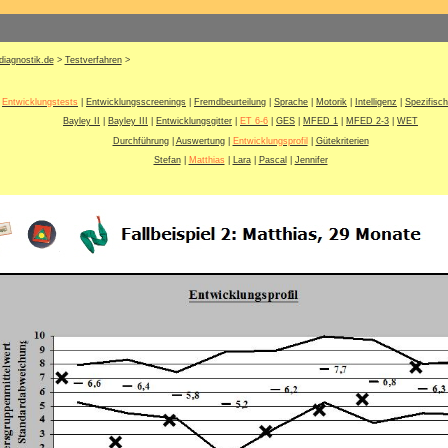
diagnostik.de
>
Testverfahren
>
Entwicklungstests
|
Entwicklungsscreenings
|
Fremdbeurteilung
|
Sprache
|
Motorik
|
Intelligenz
|
Spezifisc
Bayley II
|
Bayley III
|
Entwicklungsgitter
|
ET 6-6
|
GES
|
MFED 1
|
MFED 2-3
|
WET
Durchführung
|
Auswertung
|
Entwicklungsprofil
|
Gütekriterien
Stefan
|
Matthias
|
Lara
|
Pascal
|
Jennifer