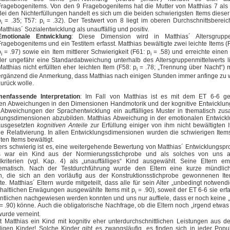
Fragebogenitems. Von den 9 Fragebogenitems hat die Mutter von Matthias 7 als „e
Bei den Nichterfüllungen handelt es sich um die beiden schwierigsten Items diese
p
= .35; T57: p
= .32). Der Testwert von 8 liegt im oberen Durchschnittsbereic
i
i
Matthias´ Sozialentwicklung als unauffällig und positiv.
Emotionale Entwicklung
: Diese Dimension wird in Matthias´ Altersgrup
Fragebogenitems und ein Testitem erfasst. Matthias bewältigte zwei leichte Items (
p
= .97) sowie ein Item mittlerer Schwierigkeit (F61: p
= .58) und erreichte einen 
i
i
der ungefähr eine Standardabweichung unterhalb des Altersgruppenmittelwerts l
Matthias nicht erfüllten eher leichten Item (F58: p
= .78; „Trennung über Nacht“) 
i
ergänzend die Anmerkung, dass Matthias nach einigen Stunden immer anfinge zu 
zurück wolle.
enfassende Interpretation
: Im Fall von Matthias ist es mit dem ET 6-6 ge
igen Abweichungen in den Dimensionen Handmotorik und der kognitive Entwicklung
 Abweichungen der Sprachentwicklung ein auffälliges Muster in thematisch z
lungsdimensionen abzubilden. Matthias Abweichung in der emotionalen Entwicklu
ausgesetzten
kognitiven Anteile
zur Erfüllung einiger von ihm nicht bewältigten 
ne Relativierung. In allen Entwicklungsdimensionen wurden die schwierigen Items 
hten Items bewältigt.
rs schwierig ist es, eine weitergehende Bewertung von Matthias´ Entwicklungspr
as war ein Kind aus der Normierungsstichprobe und als solches von uns 
kriterien (vgl. Kap. 4) als „unauffälliges“ Kind ausgewählt. Seine Eltern e
ematisch. Nach der Testdurchführung wurde den Eltern eine kurze mündli
, die sich an den vorläufig aus der Konstruktionsstichprobe gewonnenen Ite
rte. Matthias´ Eltern wurde mitgeteilt, dass alle für sein Alter „unbedingt notwen
nhaltlichen Erwägungen ausgewählte Items mit p
= .90), soweit der ET 6-6 sie erf
i
ntlichen nachgewiesen werden konnten und uns nur auffiele, dass er noch keine „
= .90) könne. Auch die obligatorische Nachfrage, ob die Eltern noch „irgend etwa
wurde verneint.
st Matthias ein Kind mit kognitiv eher unterdurchschnittlichen Leistungen aus d
lligen Kinder! Solche Kinder gibt es zwangsläufig, es finden sich in jeder Pop