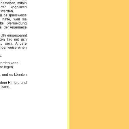
 bestehen, mithin
er kognitiven
t werden.
 beispielsweise
 hätte, weil sie
tte (Vermeidung
 bei der Anamnese
e Uhr eingespannt
nzen Tag mit sich
zu sein. Andere
undenweise einen
s:
 werden kann!
he legen.
d, und es könnten
 dem Hintergrund
 kann.