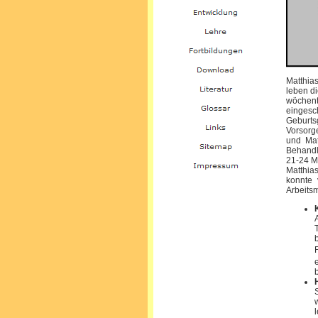
Matthia
leben di
wöchent
eingesc
Geburt
Vorsorg
und Mat
Behandlu
21-24 Mo
Matthia
konnte 
Arbeitsm