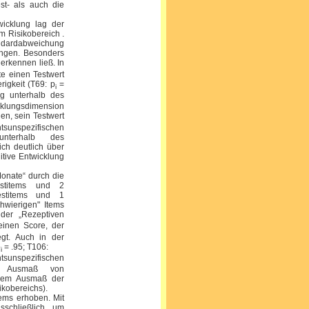
t- als auch die
wicklung lag der
m Risikobereich .
ndardabweichung
Jungen. Besonders
 erkennen ließ. In
te einen Testwert
rigkeit (T69: p
=
i
g unterhalb des
klungsdimension
gen, sein Testwert
unspezifischen
unterhalb des
ich deutlich über
itive Entwicklung
Monate“ durch die
estitems und 2
estitems und 1
hwierigen" Items
 der „Rezeptiven
einen Score, der
egt. Auch in der
p
= .95; T106:
i
tsunspezifischen
ein Ausmaß von
t dem Ausmaß der
kobereichs).
tems erhoben. Mit
sschließlich um