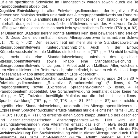
auf eine spezifische Schwäche im Handgeschick wurden sowohl durch die Tes
Fragebogenitems abgebildet.
Kognitive Entwicklung
: In allen Entwicklungsdimensionen der kognitiven Ent
Testwert von Matthias deutlich unterhalb des Altersgruppenmittelwerts am Rand zu
In der Dimension „Handlungsstrategien“" befindet er sich knapp eine Sta
unterhalb des geschlechtsunspezifischen Mittelwerts sowie des Mittelwerts für 
auffällig war dabei, dass Matthias noch kein systematisches Puzzeln (T58: p
= .82)
i
der Dimension „Kategorisieren“ konnte Matthias kein Item bewältigen und erreich
von 0. Diese Dimension enthält in dieser Altersgruppe zwei Items mittlerer Schwie
.61; T70: p
> .42). Der Testwert liegt um mehr als eine Standardabweichun
i
Altersgruppenmittelwerts (unterdurchschnittlich). Auch in der Entwic
„Körperbewusstsein“ konnte Matthias ein leichtes Item (T87: p
= .78) nicht bewälti
i
liegt mehr als eine Standardabweichung unterhalb des geschlechts
Altersgruppenmittelwerts sowie knapp eine Standardabweichung 
Altersgruppenmittelwerts für Jungen. In Anbetracht von Matthias´ Alter, welches s
dem Altersmittelwert der Referenzstichprobe befindet, bewerten wir Matthias´ kogn
insgesamt als knapp unterdurchschnittlich („Risikobereich“).
Sprachentwicklung
: Die Sprachentwicklung wird in der Altersgruppe „24 bis 30 
Entwicklungsdimensionen „Rezeptive Sprachentwicklung“ (6 Items, 4 T
Fragebogenitems) sowie „Expressive Sprachentwicklung“ (5 Items, 4 T
Fragebogenitem) abgebildet. Die Sprachentwicklung beinhaltet dabei keine "sc
(alle p
> .37). Trotzdem bewältigte Matthias nur die drei leichtesten Items
i
Sprachentwicklung“ (T97: p
= .92; T98: p
= .81; F22: p
= .87) und erreichte 
i
i
i
ungefähr eine Standardabweichung unterhalb des Altersgruppenmittelwerts li
„Expressiven Sprachentwicklung“ erfüllte Matthias nur die leichtesten Items (T105: 
p
= .87; T108: p
= .71) und erreichte einen Score knapp unterhalb des geschlech
i
i
und geschlechtsspezifischen Altersgruppenmittelwerts. Hier wird 
Leistungsabweichungen vom Altersmittel erfasst, das sich in etwa deckt mi
Leistungsabweichungen im Bereich der kognitiven Entwicklung (am Rande des Risi
Sozialentwicklung
: Die Sozialentwicklung wird in dieser Altersgruppe durch 10 I
Ausnahme des Items „Ich-Nennung“ (wurde „erfüllt“) handelt es sich au